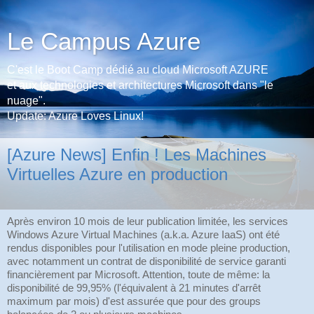
Le Campus Azure
C'est le Boot Camp dédié au cloud Microsoft AZURE
et aux technologies et architectures Microsoft dans "le
nuage".
Update: Azure Loves Linux!
[Azure News] Enfin ! Les Machines
Virtuelles Azure en production
Après environ 10 mois de leur publication limitée, les services
Windows Azure Virtual Machines (a.k.a. Azure IaaS) ont été
rendus disponibles pour l'utilisation en mode pleine production,
avec notamment un contrat de disponibilité de service garanti
financièrement par Microsoft. Attention, toute de même: la
disponibilité de 99,95% (l'équivalent à 21 minutes d'arrêt
maximum par mois) d'est assurée que pour des groups