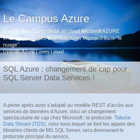
Le Campus Azure
C'est le Boot Camp dédié au cloud Microsoft AZURE
et aux technologies et architectures Microsoft dans "le
nuage".
Update: Azure Loves Linux!
SQL Azure : changement de cap pour
SQL Server Data Services !
A peine après avoir s'adapté au modèle REST d'accès aux
services de données d'Azure, voici un changement
spectaculaire de cap chez Microsoft : le protocole
Tabular
Data Stream (TDS)
, celui sous lequel se font les appels des
librairies clients de MS SQL Server, sera dorenavant le
protocole principal du service.