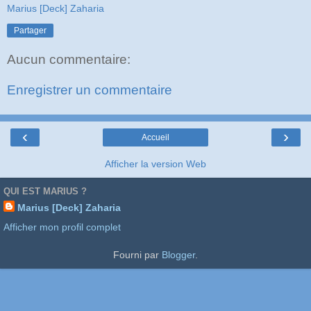
Marius [Deck] Zaharia
Partager
Aucun commentaire:
Enregistrer un commentaire
‹
›
Accueil
Afficher la version Web
QUI EST MARIUS ?
Marius [Deck] Zaharia
Afficher mon profil complet
Fourni par
Blogger
.