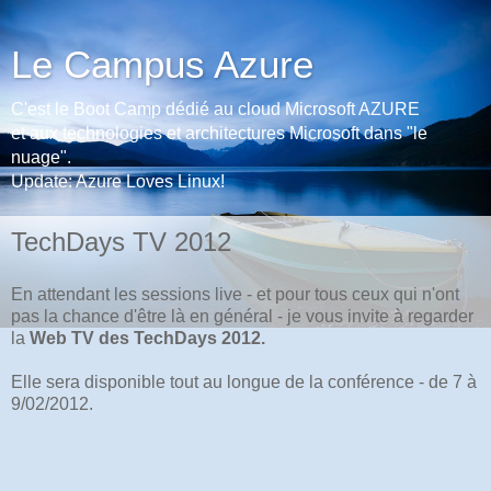
Le Campus Azure
C'est le Boot Camp dédié au cloud Microsoft AZURE
et aux technologies et architectures Microsoft dans "le
nuage".
Update: Azure Loves Linux!
TechDays TV 2012
En attendant les sessions live - et pour tous ceux qui n'ont
pas la chance d'être là en général - je vous invite à regarder
la
Web TV des TechDays 2012.
Elle sera disponible tout au longue de la conférence - de 7 à
9/02/2012.