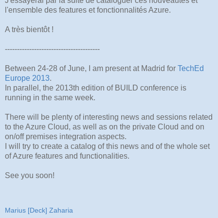
J'essayerai par la suite de cataloguer ces nouveautés et
l'ensemble des features et fonctionnalités Azure.
A très bientôt !
---------------------------------------
Between 24-28 of June, I am present at Madrid for
TechEd
Europe 2013
.
In parallel, the 2013th edition of BUILD conference is
running in the same week.
There will be plenty of interesting news and sessions related
to the Azure Cloud, as well as on the private Cloud and on
on/off premises integration aspects.
I will try to create a catalog of this news and of the whole set
of Azure features and functionalities.
See you soon!
Marius [Deck] Zaharia