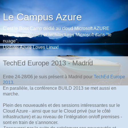
Le Campus Azure
C'est le Boot Camp dédié au cloud Microsoft AZURE
et aux technologies et architectures Microsoft dans "le
nuage".
Update: Azure Loves Linux!
TechEd Europe 2013 - Madrid
Entre 24-28/06 je suis présent à Madrid pour
TechEd Europe
2013
.
En parallèle, la conférence BUILD 2013 se met aussi en
marche.
Plein des nouveautés et des sessions intéressantes sur le
Cloud Azure - ainsi que sur le Cloud privé (sur le côté
infrastructure) et au niveau de l'intégration on/off premises -
sont en train de s'annoncer.