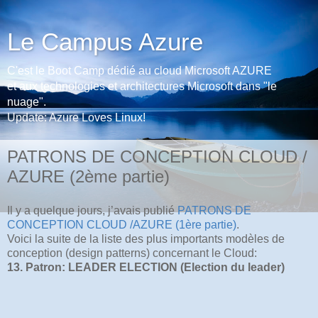
Le Campus Azure
C'est le Boot Camp dédié au cloud Microsoft AZURE
et aux technologies et architectures Microsoft dans "le
nuage".
Update: Azure Loves Linux!
PATRONS DE CONCEPTION CLOUD /
AZURE (2ème partie)
Il y a quelque jours, j’avais publié
PATRONS DE
CONCEPTION CLOUD /AZURE (1ère partie)
.
Voici la suite de la liste des plus importants modèles de
conception (design patterns) concernant le Cloud:
13. Patron: LEADER ELECTION (Election du leader)