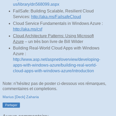
us/library/dn568099.aspx
FailSafe: Building Scalable, Resilient Cloud
Services:
http://aka.ms/FailsafeCloud
Cloud Service Fundamentals in Windows Azure :
http
://aka.ms/csf
Cloud Architecture Patterns: Using Microsoft
Azure
– un très bon livre de Bill Wilder
Building Real-World Cloud Apps with Windows
Azure :
http://www.asp.net/aspnet/overview/developing-
apps-with-windows-azure/building-real-world-
cloud-apps-with-windows-azure/introduction
Note: n’hésitez pas de poster ci-dessous vos rémarques,
commentaires et completions.
Marius [Deck] Zaharia
Partager