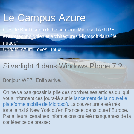
Le Campus Azure
C'est le Boot Camp dédié au cloud Microsoft AZURE
et aux technologies et architectures Microsoft dans "le
nuage".
Update: Azure Loves Linux!
Silverlight 4 dans Windows Phone 7 ?
Bonjour, WP7 ! Enfin arrivé.
On ne va pas grossir la pile des nombreuses articles qui qui
vous informent ces jours-là sur le
lancement de la nouvelle
plateforme mobile de Microsoft
. La couverture a été très
forte, ainsi à New York qu'en France et dans toute l'Europe.
Par ailleurs, certaines informations ont été manquantes de la
conférence de presse: